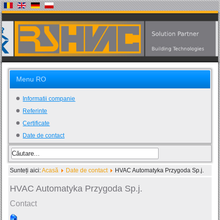
Menu RO
Informatii companie
Referinte
Certificate
Date de contact
Sunteți aici:
Acasă
Date de contact
HVAC Automatyka Przygoda Sp.j.
HVAC Automatyka Przygoda Sp.j.
Contact