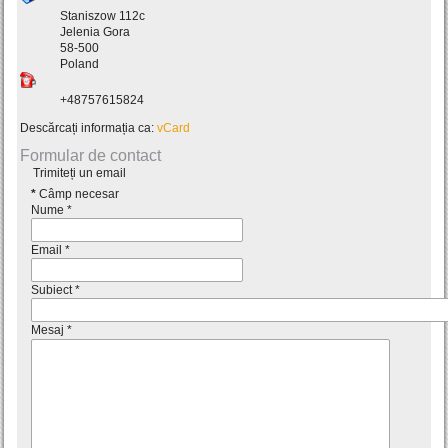
Staniszow 112c
Jelenia Gora
58-500
Poland
+48757615824
Descărcați informația ca:
vCard
Formular de contact
Trimiteți un email
*
Câmp necesar
Nume
*
Email
*
Subiect
*
Mesaj
*